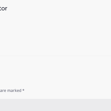
tor
s are marked
*