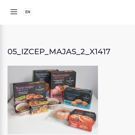
Skip
to
EN
content
05_IZCEP_MAJAS_2_X1417