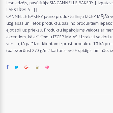
Iesniedzējs, pasūtītājs: SIA CANNELLE BAKERY | Izgata
LAKSTĪGALA |||
CANNELLE BAKERY jauno produktu līniju IZCEP MĀJĀS veido
uzglabās un lietos produktu, daži no produktiem iepakoti
ejot soli uz priekšu. Produktu iepakojums veidots ar mē
akcentiem, kā arī zīmolu IZCEP MĀJĀS. Uzraksti veidoti u
versiju, tā palīdzot klientam izprast produktu. Tā kā pr
(balts/brūns) 270 g/m2 kartons, 5/0 + spīdīgs lamināts i
Facebook
Twitter
Google+
LinkedIn
Pinterest