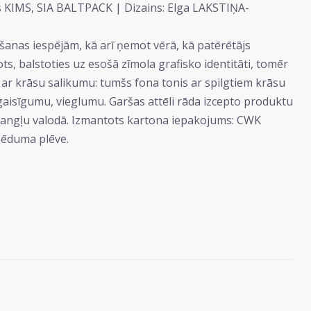
s KIMS, SIA BALTPACK | Dizains: Elga LAKSTIŅA-
šanas iespējām, kā arī ņemot vērā, kā patērētājs
s, balstoties uz esošā zīmola grafisko identitāti, tomēr
 ar krāsu salikumu: tumšs fona tonis ar spilgtiem krāsu
 gaisīgumu, vieglumu. Garšas attēli rāda izcepto produktu
 un angļu valodā. Izmantots kartona iepakojums: CWK
osēduma plēve.