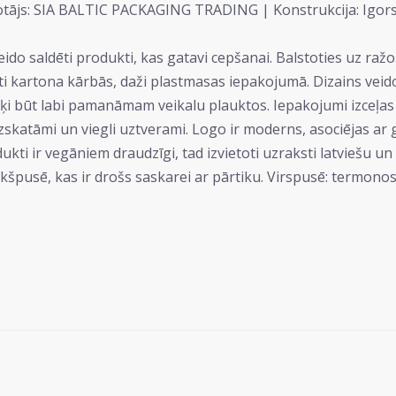
votājs: SIA BALTIC PACKAGING TRADING | Konstrukcija: Igor
 saldēti produkti, kas gatavi cepšanai. Balstoties uz ražo
 kartona kārbās, daži plastmasas iepakojumā. Dizains veidot
rķi būt labi pamanāmam veikalu plauktos. Iepakojumi izceļas
zskatāmi un viegli uztverami. Logo ir moderns, asociējas ar
odukti ir vegāniem draudzīgi, tad izvietoti uzraksti latviešu
ekšpusē, kas ir drošs saskarei ar pārtiku. Virspusē: termon