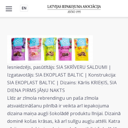
Skip
EN
to
content
Iesniedzējs, pasūtītājs: SIA SKRĪVERU SALDUMI |
Izgatavotājs: SIA EKOPLAST BALTIC | Konstrukcija:
SIA EKOPLAST BALTIC | Dizains: Kārlis KRIEĶIS, SIA
DIENA PIRMS JĀŅU NAKTS
Līdz ar zīmola rebrendingu un paša zīmola
atsvaidzināšanu pilnībā ir veikta arī iepakojuma
dizaina maiņa augļi šokolādē produktu līnijai. Dizainā
dominē košas krāsas, kā arī sulīgu augļu attēli. Katra