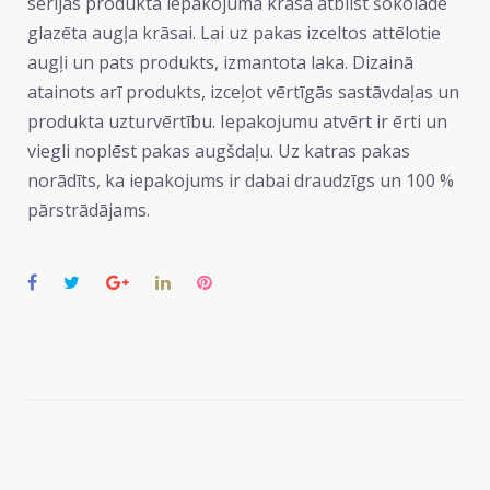
sērijas produkta iepakojuma krāsa atbilst šokolādē
glazēta augļa krāsai. Lai uz pakas izceltos attēlotie
augļi un pats produkts, izmantota laka. Dizainā
atainots arī produkts, izceļot vērtīgās sastāvdaļas un
produkta uzturvērtību. Iepakojumu atvērt ir ērti un
viegli noplēst pakas augšdaļu. Uz katras pakas
norādīts, ka iepakojums ir dabai draudzīgs un 100 %
pārstrādājams.
Facebook
Twitter
Google+
LinkedIn
Pinterest