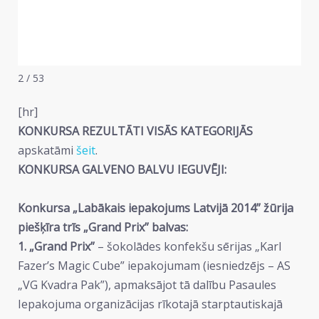
2 / 53
[hr]
KONKURSA REZULTĀTI VISĀS KATEGORIJĀS
apskatāmi
šeit
.
KONKURSA GALVENO BALVU IEGUVĒJI:
Konkursa „Labākais iepakojums Latvijā 2014” žūrija
piešķīra trīs „Grand Prix” balvas:
1. „Grand Prix”
– šokolādes konfekšu sērijas „Karl
Fazer’s Magic Cube” iepakojumam (iesniedzējs – AS
„VG Kvadra Pak”), apmaksājot tā dalību Pasaules
Iepakojuma organizācijas rīkotajā starptautiskajā