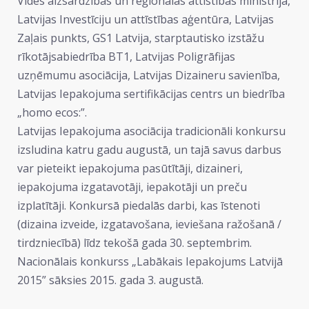
Vides aizsardzības un reģionālās attīstības ministrija,
Latvijas Investīciju un attīstības aģentūra, Latvijas
Zaļais punkts, GS1 Latvija, starptautisko izstāžu
rīkotājsabiedrība BT1, Latvijas Poligrāfijas
uzņēmumu asociācija, Latvijas Dizaineru savienība,
Latvijas Iepakojuma sertifikācijas centrs un biedrība
„homo ecos:”.
Latvijas Iepakojuma asociācija tradicionāli konkursu
izsludina katru gadu augustā, un tajā savus darbus
var pieteikt iepakojuma pasūtītāji, dizaineri,
iepakojuma izgatavotāji, iepakotāji un preču
izplatītāji. Konkursā piedalās darbi, kas īstenoti
(dizaina izveide, izgatavošana, ieviešana ražošanā /
tirdzniecībā) līdz tekošā gada 30. septembrim.
Nacionālais konkurss „Labākais Iepakojums Latvijā
2015” sāksies 2015. gada 3. augustā.