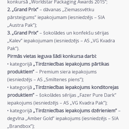
konkursā „Worldstar Packaging Awards 2015”;
2. „Grand Prix”
– dāvanas „Ziemassvētku
pārsteigums” iepakojumam (iesniedzējs – SIA
„Austra Pak”);
3. „Grand Prix”
– šokolādes un konfekšu sērijas
„Kalev” iepakojumam (iesniedzējs – AS „VG Kvadra
Pak”).
Pirmās vietas ieguva šādi konkursa darbi:
• kategorijā
„Tirdzniecības iepakojums pārtikas
produktiem”
– Premium siera iepakojums
(iesniedzējs – AS „Smiltenes piens”);
• kategorijā
„Tirdzniecības iepakojums konditorejas
produktiem”
– šokolādes sērijas „Fazer Pure Dark”
iepakojums (iesniedzējs – AS „VG Kvadra Pak”);
• kategorijā
„Tirdzniecības iepakojums dzērieniem”
–
degvīna „Amber Gold” iepakojums (iesniedzējs – SIA
„Brandbox”);