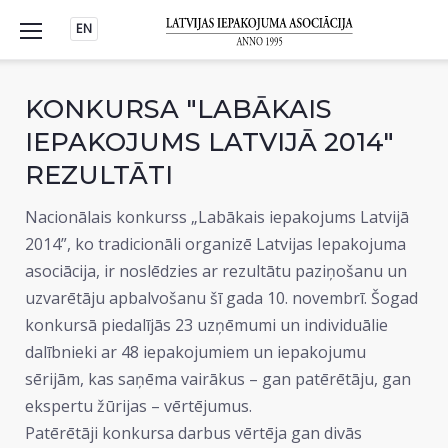
Skip
EN
to
content
KONKURSA "LABĀKAIS
IEPAKOJUMS LATVIJĀ 2014"
REZULTĀTI
Nacionālais konkurss „Labākais iepakojums Latvijā
2014”, ko tradicionāli organizē Latvijas Iepakojuma
asociācija, ir noslēdzies ar rezultātu paziņošanu un
uzvarētāju apbalvošanu šī gada 10. novembrī. Šogad
konkursā piedalījās 23 uzņēmumi un individuālie
dalībnieki ar 48 iepakojumiem un iepakojumu
sērijām, kas saņēma vairākus – gan patērētāju, gan
ekspertu žūrijas – vērtējumus.
Patērētāji konkursa darbus vērtēja gan divās