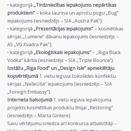
• kategorijā
„Tirdzniecības iepakojums nepārtikas
produktiem”
– koka tauriņa un aproču pogu „Bug”
iepakojums (iesniedzējs – SIA „Austra Pak”);
• kategorijā
„Prezentācijas iepakojums”
– kosmētikas
sērijas „Lumene” dāvanu iepakojums (iesniedzējs –
AS „VG Kvadra Pak”);
• kategorijā
„Ekoloģiskais iepakojums”
– „Riga Black
Vodka” kārba (iesniedzējs – SIA „Triple Bounce”).
Izstāžu „Riga Food” un „Design Isle” apmeklētāju
kopvērtējumā
1. vietu ieguva šokolādes konfekšu
sērijas „NelleUlla” iepakojums (iesniedzējs – SIA
„Foreign Embassy”).
Interneta balsojumā
1. vietu ieguva iepakojuma
projekts kosmētikas produktu līnijai „Restoring”
(iesniedzējs – Marta Gintere).
Savu vērtējumu sniedza arī konkursa atbalstītāji –